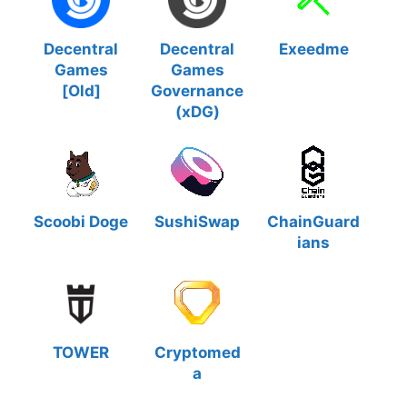
Decentral
Decentral
Exeedme
Games
Games
[Old]
Governance
(xDG)
Scoobi Doge
SushiSwap
ChainGuard
ians
TOWER
Cryptomed
a