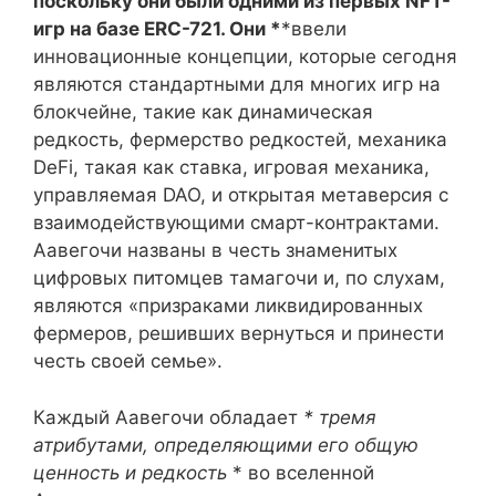
поскольку они были одними из первых NFT-
игр на базе ERC-721. Они *
*ввели
инновационные концепции, которые сегодня
являются стандартными для многих игр на
блокчейне, такие как динамическая
редкость, фермерство редкостей, механика
DeFi, такая как ставка, игровая механика,
управляемая DAO, и открытая метаверсия с
взаимодействующими смарт-контрактами.
Аавегочи названы в честь знаменитых
цифровых питомцев тамагочи и, по слухам,
являются «призраками ликвидированных
фермеров, решивших вернуться и принести
честь своей семье».
Каждый Аавегочи обладает
* тремя
атрибутами, определяющими его общую
ценность и редкость
* во вселенной