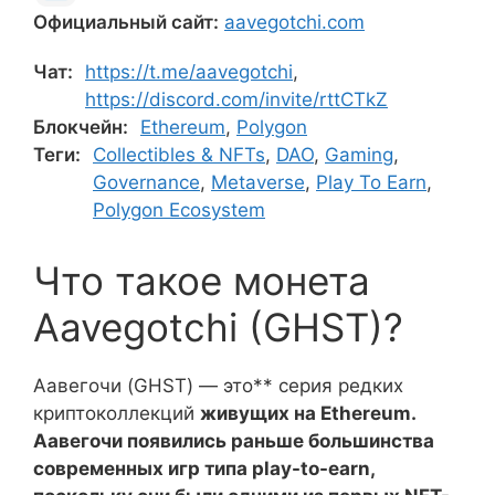
Официальный сайт:
aavegotchi.com
Чат:
https://t.me/aavegotchi
,
https://discord.com/invite/rttCTkZ
Блокчейн:
Ethereum
,
Polygon
Теги:
Collectibles & NFTs
,
DAO
,
Gaming
,
Governance
,
Metaverse
,
Play To Earn
,
Polygon Ecosystem
Что такое монета
Aavegotchi (GHST)?
Аавегочи (GHST) — это** серия редких
криптоколлекций
живущих на Ethereum.
Аавегочи появились раньше большинства
современных игр типа play-to-earn,