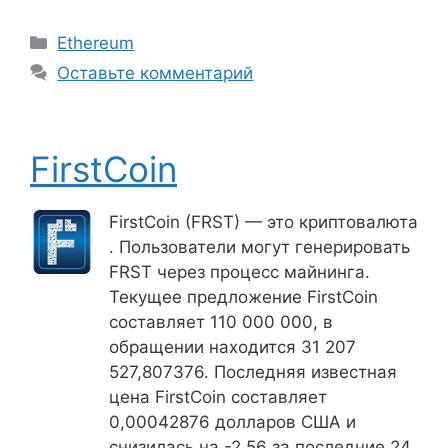
Рубрики
Ethereum
Оставьте комментарий
FirstCoin
FirstCoin (FRST) — это криптовалюта
. Пользователи могут генерировать
FRST через процесс майнинга.
Текущее предложение FirstCoin
составляет 110 000 000, в
обращении находится 31 207
527,807376. Последняя известная
цена FirstCoin составляет
0,00042876 долларов США и
снизилась на -2,56 за последние 24