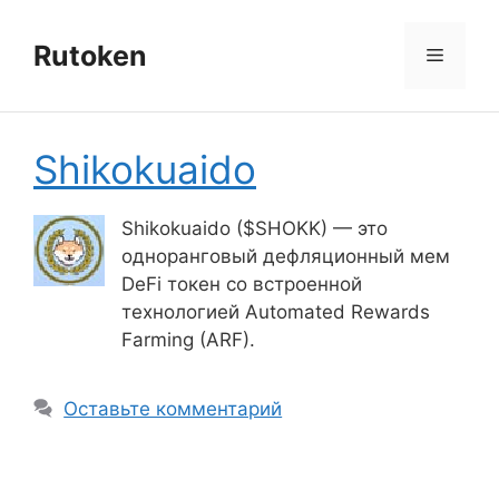
Перейти
к
Rutoken
Меню
содержимому
Shikokuaido
Shikokuaido ($SHOKK) — это
одноранговый дефляционный мем
DeFi токен со встроенной
технологией Automated Rewards
Farming (ARF).
Оставьте комментарий