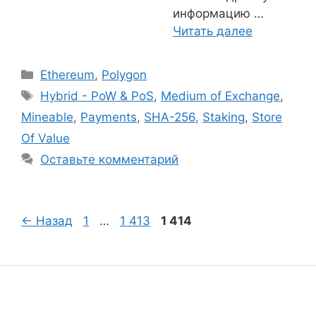
информацию …
Читать далее
Рубрики
Ethereum
,
Polygon
Метки
Hybrid - PoW & PoS
,
Medium of Exchange
,
Mineable
,
Payments
,
SHA-256
,
Staking
,
Store
Of Value
Оставьте комментарий
Страница
Страница
Страница
←
Назад
1
…
1 413
1 414