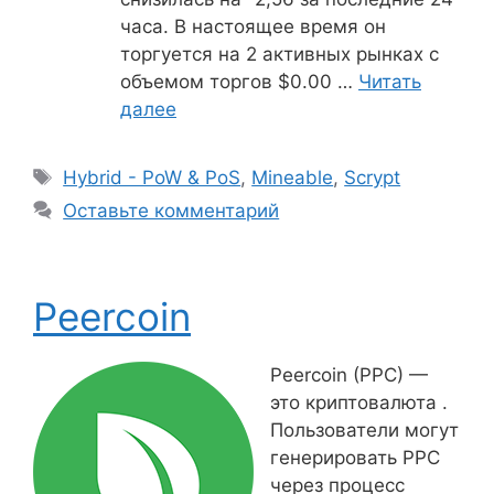
часа. В настоящее время он
торгуется на 2 активных рынках с
объемом торгов $0.00 …
Читать
далее
Метки
Hybrid - PoW & PoS
,
Mineable
,
Scrypt
Оставьте комментарий
Peercoin
Peercoin (PPC) —
это криптовалюта .
Пользователи могут
генерировать PPC
через процесс