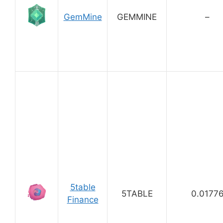
GemMine
GEMMINE
–
5table
5TABLE
0.0177
Finance