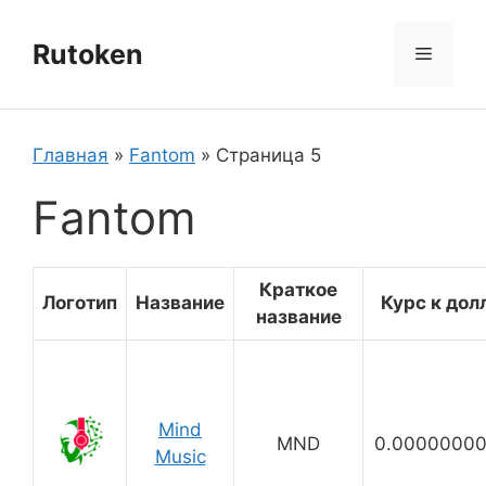
Перейти
к
Rutoken
Меню
содержимому
Главная
»
Fantom
»
Страница 5
Fantom
Краткое
Логотип
Название
Курс к дол
название
Mind
MND
0.00000000
Music