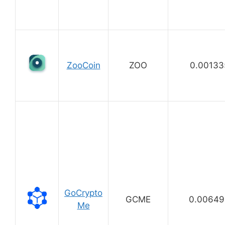
ZooCoin
ZOO
0.00133
GoCrypto
GCME
0.00649
Me