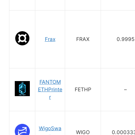
Frax
FRAX
0.9995
FANTOM
ETHPrinte
FETHP
–
r
WigoSwa
WIGO
0.00033