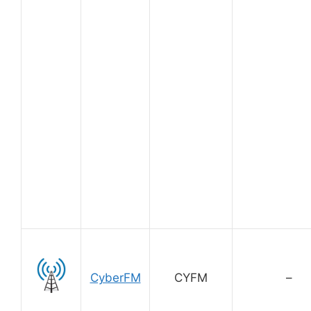
CyberFM
CYFM
–