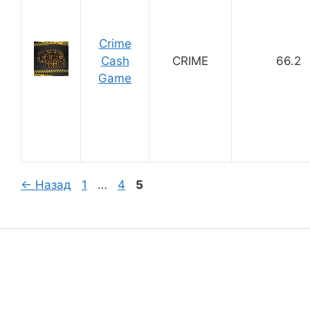
Crime
Cash
CRIME
66.2
Game
Страница
Страница
Страница
←
Назад
1
…
4
5